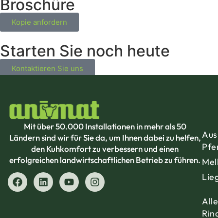
Broschüre
Kopie anfordern
Starten Sie noch heute
Kontaktieren Sie uns
Mit über 50.000 Installationen in mehr als 50
Aus
Ländern sind wir für Sie da, um Ihnen dabei zu helfen,
Pfe
den Kuhkomfort zu verbessern und einen
erfolgreichen landwirtschaftlichen Betrieb zu führen.
Mel
Lie
All
Rin