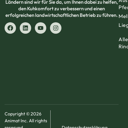
Aus
Ländern sind wir für Sie da, um Ihnen dabei zu helfen,
Pfe
den Kuhkomfort zu verbessern und einen
erfolgreichen landwirtschaftlichen Betrieb zu führen.
Mel
Lie
All
Rin
Copyright © 2026
Animat Inc. All rights
reserved.
Datenschutzerklärung