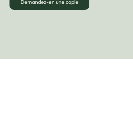
Demandez-en une copie
Appl
LAITI