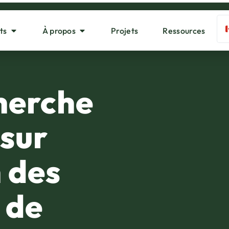
ts
À propos
Projets
Ressources
 l’utilisation des planchers de caoutchouc pour les vaches
cherche
sur
n des
 de