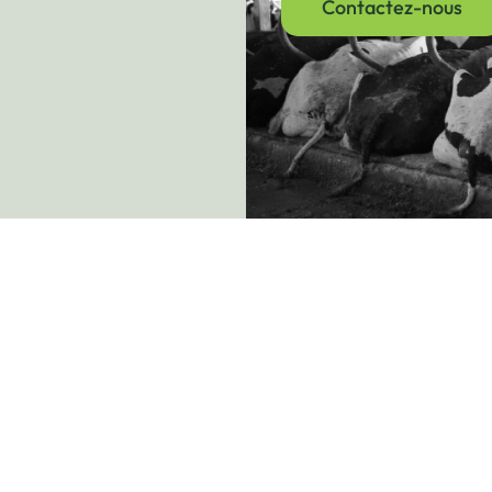
Contactez-nous
ications
Liens Rapides
Contact
ER
Produits
819 821