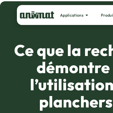
Applications
Produi
Accueil
»
Ce que la recherche démontre sur
Ce que la re
démontre 
l’utilisatio
planchers