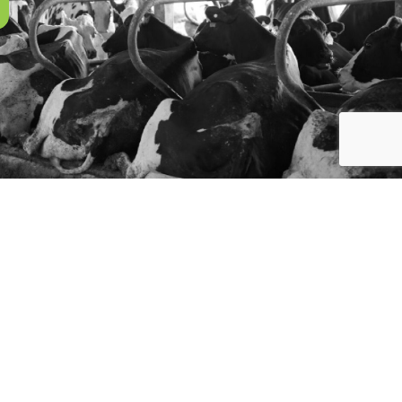
ez-nous
-2091