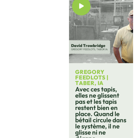
GREGORY
FEEDLOTS |
TABER, IA
Avec ces tapis,
elles ne glissent
pas et les tapis
restent bien en
place. Quand le
bétail circule dans
le système, il ne
glisse ni ne