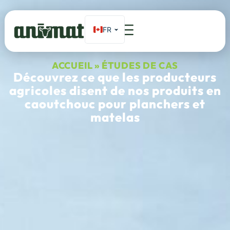
FR
EN
Accueil
»
Études De Cas
ES_MX
ACCUEIL
»
ÉTUDES DE CAS
Découvrez ce que les producteurs
DE
agricoles disent de nos produits en
caoutchouc pour planchers et
matelas