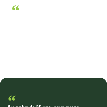
Dans la zone de traitement, c’est là que
tout le bétail arrive, reçoit ses vaccins et
où nous le chargeons et le manipulons
chaque jour. Il est important pour nous
que cet espace soit conçu pour réduire au
minimum le stress du bétail.
David Throwbridge, Gregory Feedlots