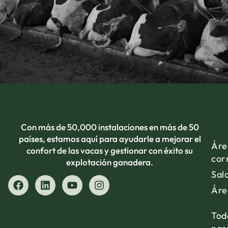
Con más de 50,000 instalaciones en más de 50
países, estamos aquí para ayudarle a mejorar el
Áre
confort de las vacas y gestionar con éxito su
cor
explotación ganadera.
Sal
Áre
Tod