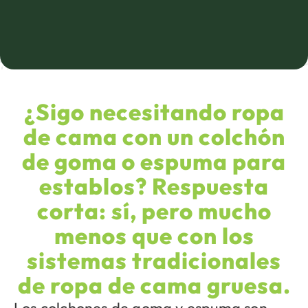
¿Sigo necesitando ropa
de cama con un colchón
de goma o espuma para
establos? Respuesta
corta: sí, pero mucho
menos que con los
sistemas tradicionales
de ropa de cama gruesa.