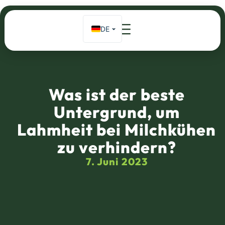
DE
EN
Startseite
»
Was ist die beste Oberfläche, um Lahmheit bei
Milchkühen zu verhindern?
FR
ES_MX
Was ist der beste
Untergrund, um
Lahmheit bei Milchkühen
zu verhindern?
7. Juni 2023