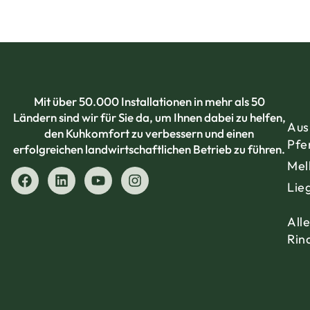
Mit über 50.000 Installationen in mehr als 50
Ländern sind wir für Sie da, um Ihnen dabei zu helfen,
Aus
den Kuhkomfort zu verbessern und einen
Pfe
erfolgreichen landwirtschaftlichen Betrieb zu führen.
Mel
Lie
All
Rin